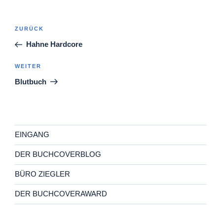
Beitragsnavigation
Vorheriger
ZURÜCK
Beitrag
Hahne Hardcore
Nächster
WEITER
Beitrag
Blutbuch
EINGANG
DER BUCHCOVERBLOG
BÜRO ZIEGLER
DER BUCHCOVERAWARD