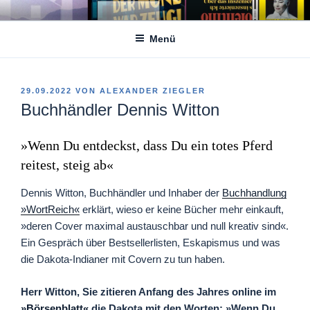
Zum
DER BUCHCOVERBLOG
Inhalt
Menü
springen
VERÖFFENTLICHT
29.09.2022
VON
ALEXANDER ZIEGLER
AM
Buchhändler Dennis Witton
»Wenn Du entdeckst, dass Du ein totes Pferd
reitest, steig ab«
Dennis Witton, Buchhändler und Inhaber der
Buchhandlung
»WortReich«
erklärt, wieso er keine Bücher mehr einkauft,
»deren Cover maximal austauschbar und null kreativ sind«.
Ein Gespräch über Bestsellerlisten, Eskapismus und was
die Dakota-Indianer mit Covern zu tun haben.
Herr Witton, Sie zitieren Anfang des Jahres online im
»Börsenblatt«
die Dakota mit den Worten: »Wenn Du